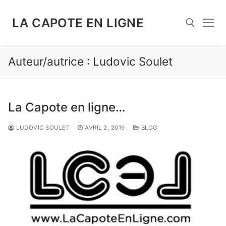
Aller
au
LA CAPOTE EN LIGNE
contenu
Auteur/autrice :
Ludovic Soulet
Rechercher :
La Capote en ligne…
LUDOVIC SOULET
AVRIL 2, 2019
BLOG