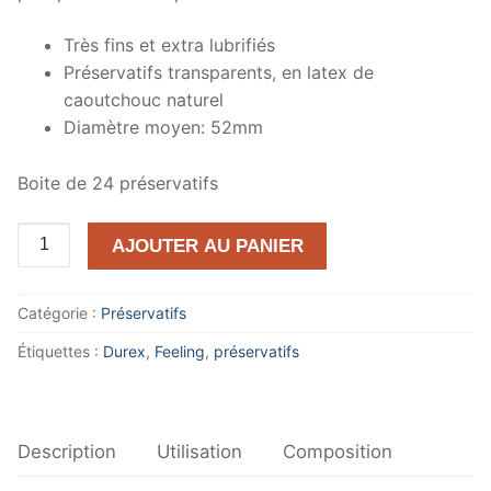
Très fins et extra lubrifiés
Préservatifs transparents, en latex de
caoutchouc naturel
Diamètre moyen: 52mm
Boite de 24 préservatifs
quantité
AJOUTER AU PANIER
de
Durex
Catégorie :
Préservatifs
-
Feeling
Étiquettes :
Durex
,
Feeling
,
préservatifs
Sensual
-
24
Description
Utilisation
Composition
préservatifs