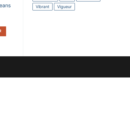
Jeans
Vibrant
Vigueur
R