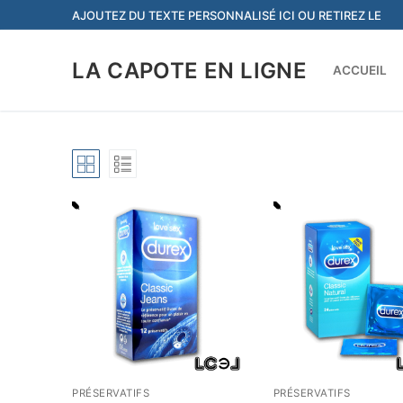
Aller
AJOUTEZ DU TEXTE PERSONNALISÉ ICI OU RETIREZ LE
au
contenu
LA CAPOTE EN LIGNE
ACCUEIL
PRÉSERVATIFS
PRÉSERVATIFS