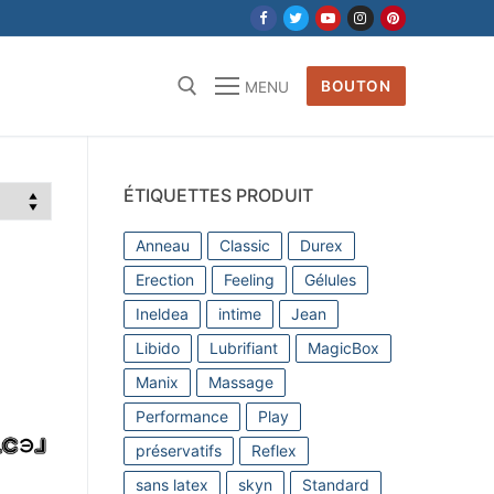
BOUTON
MENU
Rechercher :
ÉTIQUETTES PRODUIT
Anneau
Classic
Durex
Erection
Feeling
Gélules
Ineldea
intime
Jean
Libido
Lubrifiant
MagicBox
Manix
Massage
Performance
Play
préservatifs
Reflex
sans latex
skyn
Standard